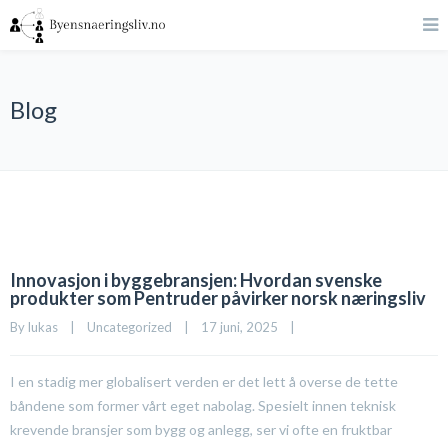
Blog
Innovasjon i byggebransjen: Hvordan svenske
produkter som Pentruder påvirker norsk næringsliv
By 
lukas
|
Uncategorized
|
17 juni, 2025    
|
I en stadig mer globalisert verden er det lett å overse de tette
båndene som former vårt eget nabolag. Spesielt innen teknisk
krevende bransjer som bygg og anlegg, ser vi ofte en fruktbar