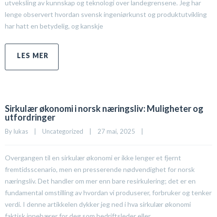
utveksling av kunnskap og teknologi over landegrensene. Jeg har
lenge observert hvordan svensk ingeniørkunst og produktutvikling
har hatt en betydelig, og kanskje
Sirkulær økonomi i norsk næringsliv: Muligheter og
utfordringer
By 
lukas
|
Uncategorized
|
27 mai, 2025    
|
Overgangen til en sirkulær økonomi er ikke lenger et fjernt
fremtidsscenario, men en presserende nødvendighet for norsk
næringsliv. Det handler om mer enn bare resirkulering; det er en
fundamental omstilling av hvordan vi produserer, forbruker og tenker
verdi. I denne artikkelen dykker jeg ned i hva sirkulær økonomi
faktisk innebærer for deg som bedriftsleder eller