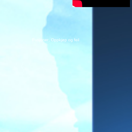
F
u
s
j
o
n
e
r
,
O
p
p
k
j
ø
p
o
g
f
e
i
l